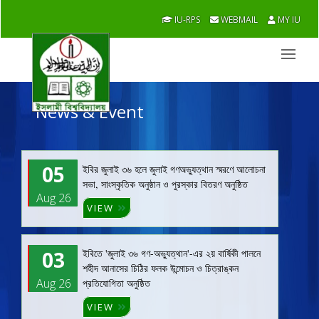
IU-RPS
WEBMAIL
MY IU
News & Event
05
ইবির জুলাই ৩৬ হলে জুলাই গণঅভ্যুত্থান স্মরণে আলোচনা
সভা, সাংস্কৃতিক অনুষ্ঠান ও পুরস্কার বিতরণ অনুষ্ঠিত
Aug 26
VIEW
03
ইবিতে 'জুলাই ৩৬ গণ-অভ্যুত্থান'-এর ২য় বার্ষিকী পালনে
শহীদ আনাসের চিঠির ফলক উন্মোচন ও চিত্রাঙ্কন
Aug 26
প্রতিযোগিতা অনুষ্ঠিত
VIEW