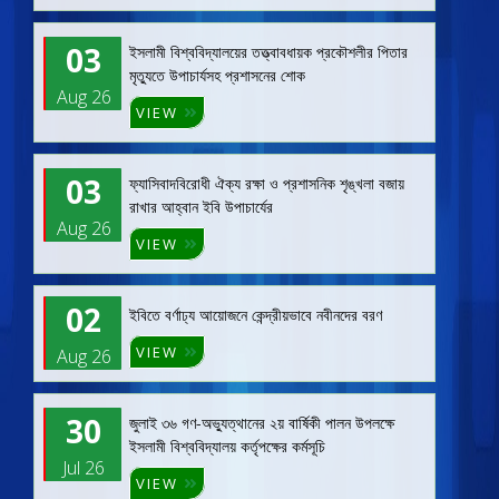
03
ইসলামী বিশ্ববিদ্যালয়ের তত্ত্বাবধায়ক প্রকৌশলীর পিতার
মৃত্যুতে উপাচার্যসহ প্রশাসনের শোক
Aug 26
VIEW
03
ফ্যাসিবাদবিরোধী ঐক্য রক্ষা ও প্রশাসনিক শৃঙ্খলা বজায়
রাখার আহ্বান ইবি উপাচার্যের
Aug 26
VIEW
02
ইবিতে বর্ণাঢ্য আয়োজনে কেন্দ্রীয়ভাবে নবীনদের বরণ
VIEW
Aug 26
30
জুলাই ৩৬ গণ-অভ্যুত্থানের ২য় বার্ষিকী পালন উপলক্ষে
ইসলামী বিশ্ববিদ্যালয় কর্তৃপক্ষের কর্মসূচি
Jul 26
VIEW