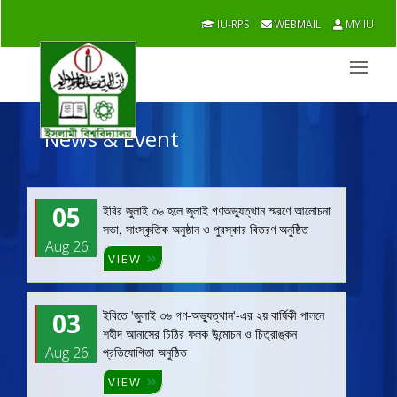
IU-RPS
WEBMAIL
MY IU
News & Event
05
ইবির জুলাই ৩৬ হলে জুলাই গণঅভ্যুত্থান স্মরণে আলোচনা
সভা, সাংস্কৃতিক অনুষ্ঠান ও পুরস্কার বিতরণ অনুষ্ঠিত
Aug 26
VIEW
03
ইবিতে 'জুলাই ৩৬ গণ-অভ্যুত্থান'-এর ২য় বার্ষিকী পালনে
শহীদ আনাসের চিঠির ফলক উন্মোচন ও চিত্রাঙ্কন
Aug 26
প্রতিযোগিতা অনুষ্ঠিত
VIEW