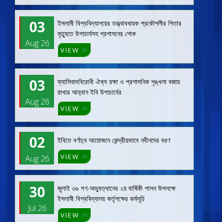
03
ইসলামী বিশ্ববিদ্যালয়ের তত্ত্বাবধায়ক প্রকৌশলীর পিতার
মৃত্যুতে উপাচার্যসহ প্রশাসনের শোক
Aug 26
VIEW
03
ফ্যাসিবাদবিরোধী ঐক্য রক্ষা ও প্রশাসনিক শৃঙ্খলা বজায়
রাখার আহ্বান ইবি উপাচার্যের
Aug 26
VIEW
02
ইবিতে বর্ণাঢ্য আয়োজনে কেন্দ্রীয়ভাবে নবীনদের বরণ
VIEW
Aug 26
30
জুলাই ৩৬ গণ-অভ্যুত্থানের ২য় বার্ষিকী পালন উপলক্ষে
ইসলামী বিশ্ববিদ্যালয় কর্তৃপক্ষের কর্মসূচি
Jul 26
VIEW