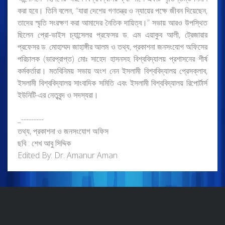
করা হবে। তিনি বলেন, “যারা দেশের গণতন্ত্র ও ন্যায়ের পক্ষে জীবন দিয়েছেন,
তাদের স্মৃতি সংরক্ষণ করা আমাদের নৈতিক দায়িত্ব।” সভায় আরও উপস্থিত
ছিলেন প্রো-ভাইস চ্যান্সেলর প্রফেসর ড. এম এয়াকুব আলী, ট্রেজারার
প্রফেসর ড. মোহাম্মদ জাহাঙ্গীর আলম ও তথ্য, প্রকাশনা জনসংযোগ অফিসের
পরিচালক (ভারপ্রাপ্ত) মোঃ সাহেদ হাসনসহ বিশ্ববিদ্যালয় প্রশাসনের শীর্ষ
কর্মকর্তারা। মতবিনিময় সভায় অংশ নেন ইসলামী বিশ্ববিদ্যালয় প্রেসক্লাব,
ইসলামী বিশ্ববিদ্যালয় সাংবাদিক সমিতি এবং ইসলামী বিশ্ববিদ্যালয় রিপোর্টার্স
ইউনিটি-এর নেতৃবৃন্দ ও সদস্যরা।
_---------
তথ্য, প্রকাশনা ও জনসংযোগ অফিস
ছবি : শেখ আবু সিদ্দিক
Edited By: Dr. Amanur Aman