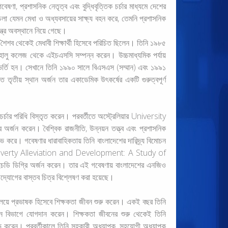
ষণা, প্রশাসনিক নেতৃত্ব এবং বুদ্ধিবৃত্তিক চর্চার মাধ্যমে দেশের
 পথচলা যেমন মেধা ও অধ্যবসায়ের সাক্ষ্য বহন করে, তেমনি প্রশাসনিক
্ত্র অবস্থানে নিয়ে গেছে।
শৈশব থেকেই মেধাবী শিক্ষার্থী হিসেবে পরিচিত ছিলেন। তিনি ১৯৮৫
লু কলেজ থেকে এইচএসসি সম্পন্ন করেন। উচ্চমাধ্যমিক পর্যায়
িভাগে ভর্তি হন। সেখানে তিনি ১৯৯০ সালে বিএসএস (সম্মান) এবং ১৯৯১
তৃতীয় স্থান অর্জন তার একাডেমিক উৎকর্ষের একটি গুরুত্বপূর্ণ
নচর্চার পরিধি বিস্তৃত করেন। পরবর্তীতে অস্ট্রেলিয়ার University
্জন করেন। বৈশ্বিক রাজনীতি, উন্নয়ন তত্ত্ব এবং প্রশাসনিক
 করে। গবেষণার ধারাবাহিকতায় তিনি বাংলাদেশের দারিদ্র্য বিমোচন
লে “Poverty Alleviation and Development: A Study of
 ডিগ্রি অর্জন করেন। তার এই গবেষণায় বাংলাদেশের এনজিও
ক উদ্যোগের বাস্তব চিত্র বিশ্লেষণ করা হয়েছে।
্যালয়ে প্রভাষক হিসেবে শিক্ষকতা জীবন শুরু করেন। একই বছর তিনি
ট্রেশন বিভাগে যোগদান করেন। শিক্ষকতা জীবনের শুরু থেকেই তিনি
লাভ করেন। পরবর্তীকালে তিনি সহকারী অধ্যাপক, সহযোগী অধ্যাপক