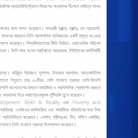
াবলিক অ্যাডমিনিস্ট্রেশন বিভাগের অধ্যাপক হিসেবে দায়িত্ব পালন
দক্ষতার সঙ্গে পালন করেছেন। সহকারী প্রক্টর, প্রক্টর, হল প্রভোস্ট,
 পালনের মাধ্যমে তিনি প্রশাসনিক অভিজ্ঞতার একটি সমৃদ্ধ ভাণ্ডার
পালন করেছেন। বিশ্ববিদ্যালয়ের নীতি নির্ধারণ, একাডেমিক পরিবেশ
। তিনি সাদা দলের প্রতিষ্ঠাতা আহ্বায়ক, ইউট্যাবের কার্যনির্বাহী
গ্য। দারিদ্র্য বিমোচন, সুশাসন, উন্নয়ন প্রশাসন, আন্তর্জাতিক
রাপত্তা ইস্যুতে তার ৩০টিরও বেশি গবেষণা প্রবন্ধ দেশি-বিদেশি
াপাশি বাংলাদেশের বাস্তব সামাজিক ও প্রশাসনিক প্রেক্ষাপট গুরুত্ব
ম্ভাবনা নিয়ে সমালোচনামূলক দৃষ্টিভঙ্গি তুলে ধরেছেন।
Development: Myth & Reality এবং Poverty and
িয়া, এনজিওর কার্যকারিতা এবং সামাজিক পরিবর্তনের নানা দিক
প্রতিনিধিত্ব করেছেন। নেপাল, শ্রীলঙ্কা, চীন, দক্ষিণ কোরিয়া,
ম্মেলনে তিনি গবেষণা প্রবন্ধ উপস্থাপন করেছেন।