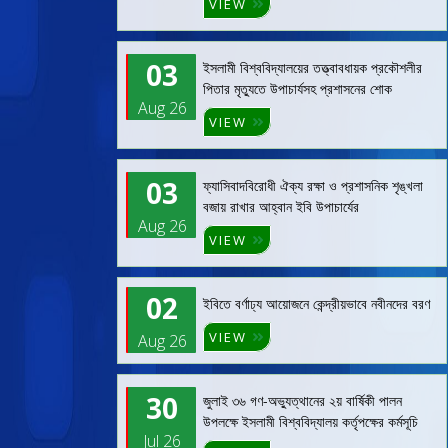
VIEW
03
ইসলামী বিশ্ববিদ্যালয়ের তত্ত্বাবধায়ক প্রকৌশলীর
পিতার মৃত্যুতে উপাচার্যসহ প্রশাসনের শোক
Aug 26
VIEW
03
ফ্যাসিবাদবিরোধী ঐক্য রক্ষা ও প্রশাসনিক শৃঙ্খলা
বজায় রাখার আহ্বান ইবি উপাচার্যের
Aug 26
VIEW
02
ইবিতে বর্ণাঢ্য আয়োজনে কেন্দ্রীয়ভাবে নবীনদের বরণ
VIEW
Aug 26
30
জুলাই ৩৬ গণ-অভ্যুত্থানের ২য় বার্ষিকী পালন
উপলক্ষে ইসলামী বিশ্ববিদ্যালয় কর্তৃপক্ষের কর্মসূচি
Jul 26