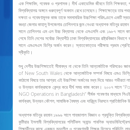
এক শিক্ষাবিদ, গবেষক ও প্রশাসক। দীর্ঘ একাডেমিক জীবনে তিনি শিক্ষকতা, গবে
বিশ্ববিদ্যালয় অঙ্গনে গুরুত্বপূর্ণ অবদান রেখে চলেছেন। শিক্ষাক্ষেত্রে তার
দক্ষতা ও গবেষণামূলক কাজ তাকে সমসাময়িক উচ্চশিক্ষা পরিমণ্ডলে একটি স্বতন
বগুড়া জেলার কাহালু উপজেলার চোপিনগরে জন্ম নেওয়া অধ্যাপক মতিনুর রহমান 
সালে চোপিনগর এম এল উচ্চ বিদ্যালয় থেকে এসএসসি এবং ১৯৮৭ সালে কাহা
শেষে তিনি দেশের সর্বোচ্চ বিদ্যাপীঠ ঢাকা বিশ্ববিদ্যালয়ের রাষ্ট্রবিজ্ঞান ব
সালে এমএসএস ডিগ্রি অর্জন করেন। স্নাতকোত্তর পরীক্ষায় প্রথম শ্রেণিতে 
স্বীকৃতি।
শুধু দেশীয় উচ্চশিক্ষাতেই সীমাবদ্ধ না থেকে তিনি আন্তর্জাতিক পরিসরেও জ্ঞা
of New South Wales থেকে আন্তর্জাতিক সম্পর্ক বিষয়ে এমএ ডিগ্রি অর
কাঠামো বিষয়ে তার আগ্রহ এই উচ্চশিক্ষা অর্জনের মধ্য দিয়ে আরও গভীরতা লাভ
ও উন্নয়ন কার্যক্রমকে কেন্দ্র করে দীর্ঘ সময় কাজ করেন। ২০০৭ সা
NGO Operations in Bangladesh” শীর্ষক গবেষণার মাধ্যমে পিএইচডি
কার্যক্রম, উন্নয়ন কৌশল, সামাজিক বৈষম্য এবং দারিদ্র্য নিরসনে প্রাতিষ্ঠানি
অধ্যাপক মতিনুর রহমান ১৯৯৬ সালে শাহজালাল বিজ্ঞান ও প্রযুক্তি বিশ্ববিদ
কুষ্টিয়ার ইসলামী বিশ্ববিদ্যালয়ের পলিটিকস অ্যান্ড পাবলিক অ্যাডমিনিস্
শিক্ষার্থীদের কাছে একজন মননশীল ও গবেষণামুখী শিক্ষক হিসেবে পরিচিতি 