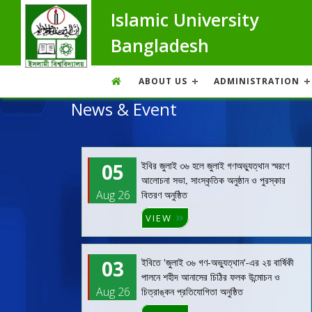
Islamic University
Bangladesh
ABOUT US
ADMINISTRATION
News & Event
05
ইবির জুলাই ৩৬ হলে জুলাই গণঅভ্যুত্থান স্মরণে
আলোচনা সভা, সাংস্কৃতিক অনুষ্ঠান ও পুরস্কার
Aug 26
বিতরণ অনুষ্ঠিত
VIEW
03
ইবিতে 'জুলাই ৩৬ গণ-অভ্যুত্থান'-এর ২য় বার্ষিকী
পালনে শহীদ আনাসের চিঠির ফলক উন্মোচন ও
Aug 26
চিত্রাঙ্কন প্রতিযোগিতা অনুষ্ঠিত