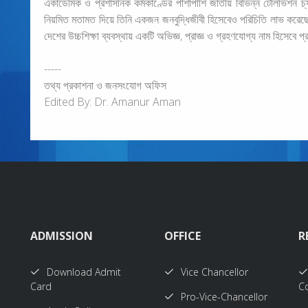
একাডেমিক ও প্রশাসনিক কর্মকাণ্ডের পাশাপাশি জাতীয় বিভিন্ন টেলিভিশন 
নিয়মিত মতামত দিয়ে তিনি একজন জনবুদ্ধিজীবী হিসেবেও পরিচিতি লাভ করেছেন
দেশের উচ্চশিক্ষা ব্যবস্থায় একটি অভিজ্ঞ, প্রাজ্ঞ ও গ্রহণযোগ্য নাম হিসেবে প
-----
তথ্য প্রকাশনা ও জনসংযোগ অফিস
Edited By: Dr. Amanur Aman
ADMISSION
OFFICE
R
Download Admit
Vice Chancellor
Card
Co
Pro-Vice-Chancellor