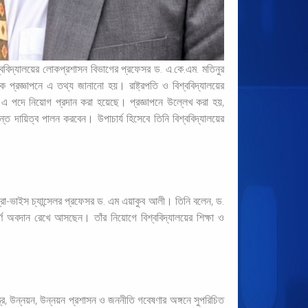
্ববিদ্যালয়ের লোকপ্রশাসন বিভাগের প্রফেসর ড. এ.কে.এম. মতিনুর
এক প্রজ্ঞাপনে এ তথ্য জানানো হয়। রাষ্ট্রপতি ও বিশ্ববিদ্যালয়ের
ে এ পদে নিয়োগ প্রদান করা হয়েছে। প্রজ্ঞাপনে উল্লেখ করা হয়,
্ত দায়িত্ব পালন করবেন। উপাচার্য হিসেবে তিনি বিশ্ববিদ্যালয়ের
 প্রো-ভাইস চ্যান্সেলর প্রফেসর ড. এম এয়াকুব আলী। তিনি বলেন, ড.
বপূর্ণ অবদান রেখে আসছেন। তাঁর নিয়োগে বিশ্ববিদ্যালয়ের শিক্ষা ও
ন্ত্র, উন্নয়ন, উন্নয়ন প্রশাসন ও জননীতি গবেষণার অঙ্গনে সুপরিচিত