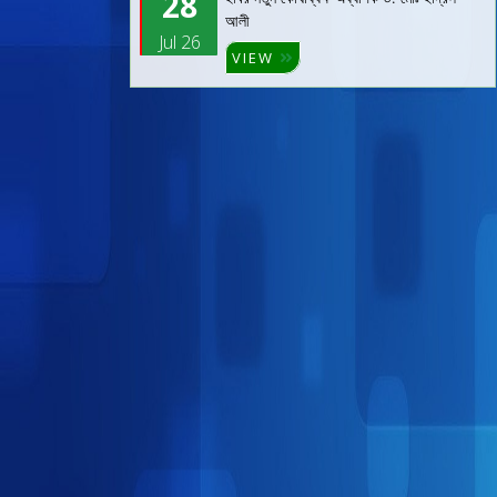
28
আলী
Jul 26
VIEW