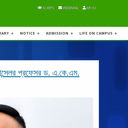
IU-RPS
WEBMAIL
MY IU
RARY
NOTICE
ADMISSION
LIFE ON CAMPUS
ান্সেলর প্রফেসর ড. এ.কে.এম.