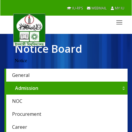
IU-RPS
WEBMAIL
MY IU
Notice Board
Notice
General
Admission
NOC
Procurement
Career