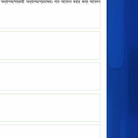
যোগী অধ্যাপক/সহকারী অধ্যাপক/প্রভাষক) পদে আবেদন করার জন্য আবেদন