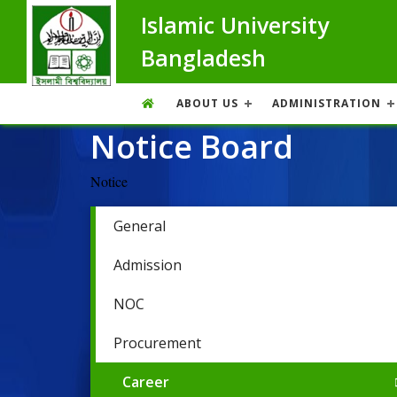
Islamic University
Bangladesh
ABOUT US
ADMINISTRATION
Notice Board
Notice
General
Admission
NOC
Procurement
Career