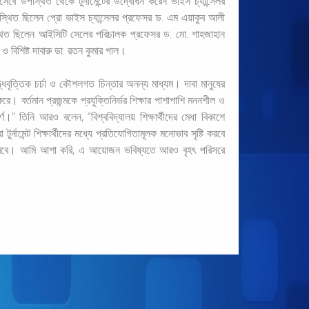
হিসেবে উপস্থিত থেকে টুর্নামেন্টের উদ্বোধন করেন ভাইস চ্যান্সেলর
স্থিত ছিলেন প্রো ভাইস চ্যান্সেলর প্রফেসর ড. এম এয়াকুব আলী
্থিত ছিলেন আইসিটি সেলের পরিচালক প্রফেসর ড. মো. শাহজাহান
ও বিশিষ্ট দাবারু ডা. রতন কুমার পাল।
ুদ্ধিবৃত্তিক চর্চা ও কৌশলগত চিন্তার অনন্য মাধ্যম। দাবা মানুষের
করে। বর্তমান প্রজন্মকে প্রযুক্তিনির্ভর শিক্ষার পাশাপাশি মননশীল ও
।” তিনি আরও বলেন, “বিশ্ববিদ্যালয় শিক্ষার্থীদের মেধা বিকাশে
ুর্নামেন্ট শিক্ষার্থীদের মধ্যে প্রতিযোগিতামূলক মনোভাব সৃষ্টি করবে
 করবে। আমি আশা করি, এ আয়োজন ভবিষ্যতে আরও বৃহৎ পরিসরে