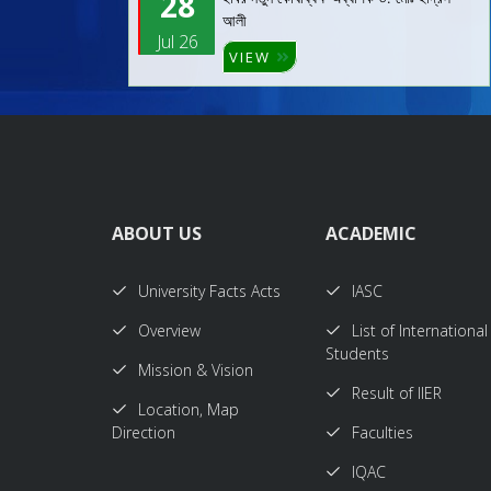
28
আলী
Jul 26
VIEW
ABOUT US
ACADEMIC
University Facts Acts
IASC
Overview
List of International
Students
Mission & Vision
Result of IIER
Location, Map
Direction
Faculties
IQAC