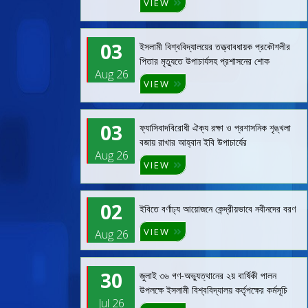
VIEW
03
ইসলামী বিশ্ববিদ্যালয়ের তত্ত্বাবধায়ক প্রকৌশলীর
পিতার মৃত্যুতে উপাচার্যসহ প্রশাসনের শোক
Aug 26
VIEW
03
ফ্যাসিবাদবিরোধী ঐক্য রক্ষা ও প্রশাসনিক শৃঙ্খলা
বজায় রাখার আহ্বান ইবি উপাচার্যের
Aug 26
VIEW
02
ইবিতে বর্ণাঢ্য আয়োজনে কেন্দ্রীয়ভাবে নবীনদের বরণ
VIEW
Aug 26
30
জুলাই ৩৬ গণ-অভ্যুত্থানের ২য় বার্ষিকী পালন
উপলক্ষে ইসলামী বিশ্ববিদ্যালয় কর্তৃপক্ষের কর্মসূচি
Jul 26