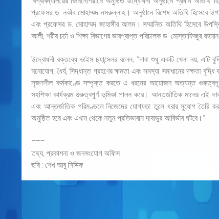
বিশ্ববিদ্যালয়ের জিমনেশিয়ামে অনুষ্ঠিত উদ্বোধনী অনুষ্ঠানে প্রধান অতিথি 
প্রফেসর ড. নকীব মোহাম্মদ নসরুল্লাহ। অনুষ্ঠানে বিশেষ অতিথি হিসেবে উপ
এবং প্রফেসর ড. মোহাম্মদ জাহাঙ্গীর আলম। সম্মানিত অতিথি হিসেবে উপস
আলী, শরীর চর্চা ও শিক্ষা বিভাগের ভারপ্রাপ্ত পরিচালক ড. মোস্তাফিজুর রহমান 
উদ্বোধনী বক্তব্যে ভাইস চ্যান্সেলর বলেন, “দাবা শুধু একটি খেলা নয়, এটি ব
মনোযোগ, ধৈর্য, সিদ্ধান্ত গ্রহণের ক্ষমতা এবং সমস্যা সমাধানের দক্ষতা বৃদ্ধি 
সৃজনশীল কর্মকাণ্ডে সম্পৃক্ত করতে এ ধরনের আয়োজন অত্যন্ত গুরুত্বপূর্ণ
সহশিক্ষা কার্যক্রম গুরুত্বপূর্ণ ভূমিকা পালন করে। আন্তর্জাতিক মানের এই দাবা ট
এবং আন্তর্জাতিক পরিমণ্ডলে নিজেদের যোগ্যতা তুলে ধরার সুযোগ তৈরি
অনুষ্ঠিত হবে এবং এখান থেকে নতুন প্রতিভাবান দাবাড়ুর আবির্ভাব ঘটবে।”
===
তথ্য, প্রকাশনা ও জনসংযোগ অফিস
ছবি : শেখ আবু সিদ্দিক