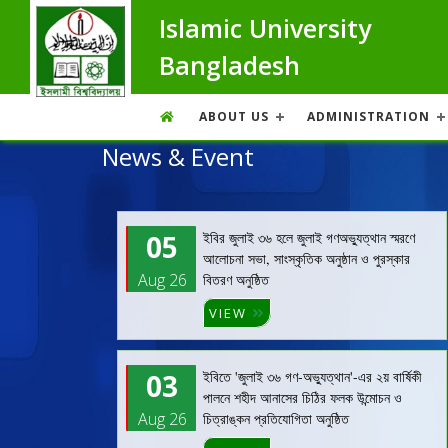
Islamic University
Bangladesh
ABOUT US
ADMINISTRATION
News & Event
05
ইবির জুলাই ৩৬ হলে জুলাই গণঅভ্যুত্থান স্মরণে
আলোচনা সভা, সাংস্কৃতিক অনুষ্ঠান ও পুরস্কার
Aug 26
বিতরণ অনুষ্ঠিত
VIEW
03
ইবিতে 'জুলাই ৩৬ গণ-অভ্যুত্থান'-এর ২য় বার্ষিকী
পালনে শহীদ আনাসের চিঠির ফলক উন্মোচন ও
Aug 26
চিত্রাঙ্কন প্রতিযোগিতা অনুষ্ঠিত