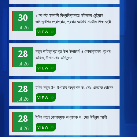
30
১ আগস্ট ইসলামী বিশ্ববিদ্যালয়ে নবীনদের সেন্ট্রাল
ওরিয়েন্টেশন প্রোগ্রাম, প্রধান অতিথি মাননীয় শিক্ষামন্ত্রী
Jul 26
VIEW
28
নতুন দায়িত্বপ্রাপ্ত উপ-উপাচার্য ও কোষাধ্যক্ষের প্রথম
অফিস, উপাচার্যের অভিনন্দন
Jul 26
VIEW
28
ইবির নতুন উপ-উপাচার্য অধ্যাপক ড. মোঃ এমতাজ হোসেন
VIEW
Jul 26
28
ইবির নতুন কোষাধ্যক্ষ অধ্যাপক ড. মোঃ ইদ্রিস আলী
VIEW
Jul 26