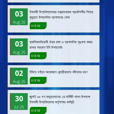
03
ইসলামী বিশ্ববিদ্যালয়ের তত্ত্বাবধায়ক প্রকৌশলীর পিতার
মৃত্যুতে উপাচার্যসহ প্রশাসনের শোক
Aug 26
VIEW
03
ফ্যাসিবাদবিরোধী ঐক্য রক্ষা ও প্রশাসনিক শৃঙ্খলা বজায়
রাখার আহ্বান ইবি উপাচার্যের
Aug 26
VIEW
02
ইবিতে বর্ণাঢ্য আয়োজনে কেন্দ্রীয়ভাবে নবীনদের বরণ
VIEW
Aug 26
30
জুলাই ৩৬ গণ-অভ্যুত্থানের ২য় বার্ষিকী পালন উপলক্ষে
ইসলামী বিশ্ববিদ্যালয় কর্তৃপক্ষের কর্মসূচি
Jul 26
VIEW