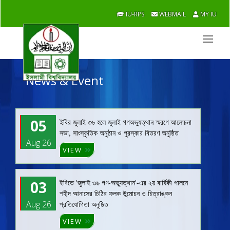
IU-RPS
WEBMAIL
MY IU
News & Event
05
ইবির জুলাই ৩৬ হলে জুলাই গণঅভ্যুত্থান স্মরণে আলোচনা
সভা, সাংস্কৃতিক অনুষ্ঠান ও পুরস্কার বিতরণ অনুষ্ঠিত
Aug 26
VIEW
03
ইবিতে 'জুলাই ৩৬ গণ-অভ্যুত্থান'-এর ২য় বার্ষিকী পালনে
শহীদ আনাসের চিঠির ফলক উন্মোচন ও চিত্রাঙ্কন
Aug 26
প্রতিযোগিতা অনুষ্ঠিত
VIEW