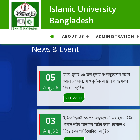
Islamic University
Bangladesh
ABOUT US
ADMINISTRATION
News & Event
05
ইবির জুলাই ৩৬ হলে জুলাই গণঅভ্যুত্থান স্মরণে
আলোচনা সভা, সাংস্কৃতিক অনুষ্ঠান ও পুরস্কার
Aug 26
বিতরণ অনুষ্ঠিত
VIEW
03
ইবিতে 'জুলাই ৩৬ গণ-অভ্যুত্থান'-এর ২য় বার্ষিকী
পালনে শহীদ আনাসের চিঠির ফলক উন্মোচন ও
Aug 26
চিত্রাঙ্কন প্রতিযোগিতা অনুষ্ঠিত