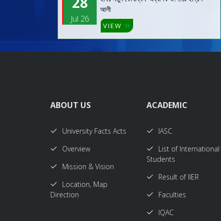
28
আলী
Jul 26
VIEW
ABOUT US
ACADEMIC
University Facts Acts
IASC
Overview
List of International
Students
Mission & Vision
Result of IIER
Location, Map
Direction
Faculties
IQAC