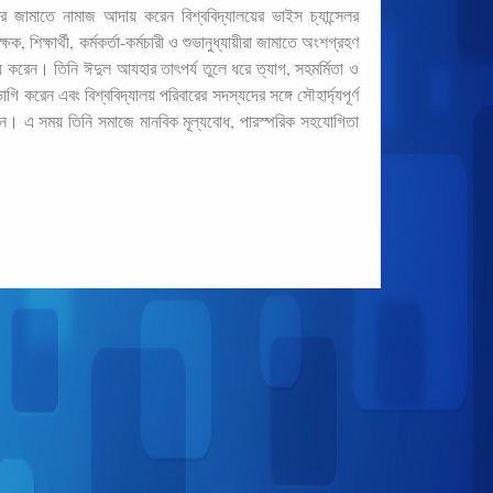
র জামাতে নামাজ আদায় করেন বিশ্ববিদ্যালয়ের ভাইস চ্যান্সেলর
 শিক্ষার্থী, কর্মকর্তা-কর্মচারী ও শুভানুধ্যায়ীরা জামাতে অংশগ্রহণ
় করেন। তিনি ঈদুল আযহার তাৎপর্য তুলে ধরে ত্যাগ, সহমর্মিতা ও
ি করেন এবং বিশ্ববিদ্যালয় পরিবারের সদস্যদের সঙ্গে সৌহার্দ্যপূর্ণ
 করেন। এ সময় তিনি সমাজে মানবিক মূল্যবোধ, পারস্পরিক সহযোগিতা