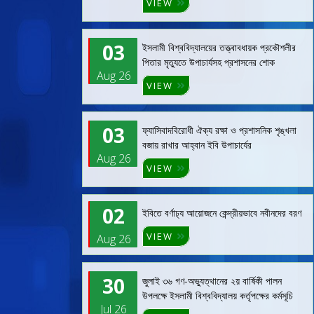
VIEW
03
ইসলামী বিশ্ববিদ্যালয়ের তত্ত্বাবধায়ক প্রকৌশলীর
পিতার মৃত্যুতে উপাচার্যসহ প্রশাসনের শোক
Aug 26
VIEW
03
ফ্যাসিবাদবিরোধী ঐক্য রক্ষা ও প্রশাসনিক শৃঙ্খলা
বজায় রাখার আহ্বান ইবি উপাচার্যের
Aug 26
VIEW
02
ইবিতে বর্ণাঢ্য আয়োজনে কেন্দ্রীয়ভাবে নবীনদের বরণ
VIEW
Aug 26
30
জুলাই ৩৬ গণ-অভ্যুত্থানের ২য় বার্ষিকী পালন
উপলক্ষে ইসলামী বিশ্ববিদ্যালয় কর্তৃপক্ষের কর্মসূচি
Jul 26