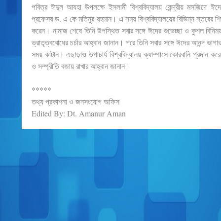
পবিত্র ঈদুল আযহা উপলক্ষে ইসলামী বিশ্ববিদ্যালয় কেন্দ্রীয় মসজিদে ঈদে
প্রফেসর ড. এ কে মতিনুর রহমান। এ সময় বিশ্ববিদ্যালয়ের বিভিন্ন স্তরের শিক্ষক,
করেন। নামাজ শেষে তিনি উপস্থিত সবার সঙ্গে ঈদের শুভেচ্ছা ও কুশল বিনিময
ভ্রাতৃত্ববোধের চর্চার আহ্বান জানান। পরে তিনি সবার সঙ্গে ঈদের আনন্দ ভাগাভাগ
সময় কাটান। এছাড়াও উপাচার্য বিশ্ববিদ্যালয় ক্যাম্পাসে কোরবানি প্রদান
ও সম্প্রীতি বজায় রাখার আহ্বান জানান।
*****
তথ্য প্রকাশনা ও জনসংযোগ অফিস
Edited By: Dt. Amanur Aman