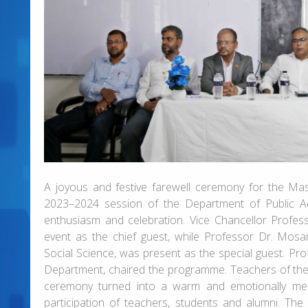
A joyous and festive farewell ceremony for the Mas
2023–2024 session of the Department of Public Ad
enthusiasm and celebration. Vice Chancellor Profe
event as the chief guest, while Professor Dr. Mos
Social Science, was present as the special guest. Pro
Department, chaired the programme. Teachers of the
ceremony turned into a warm and emotionally mea
participation of teachers, students and alumni. The