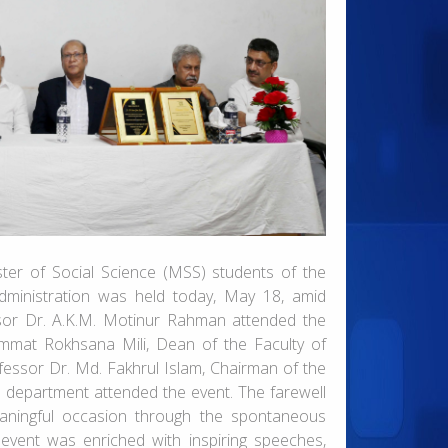
ter of Social Science (MSS) students of the
ministration was held today, May 18, amid
ssor Dr. A.K.M. Motinur Rahman attended the
ammat Rokhsana Mili, Dean of the Faculty of
fessor Dr. Md. Fakhrul Islam, Chairman of the
 department attended the event. The farewell
ningful occasion through the spontaneous
 event was enriched with inspiring speeches,