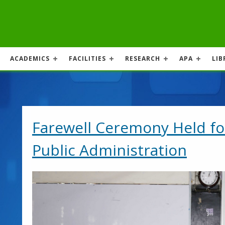
ACADEMICS
FACILITIES
RESEARCH
APA
LIB
Farewell Ceremony Held fo
Public Administration