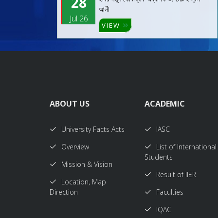
28
আলী
Jul 26
VIEW
ABOUT US
ACADEMIC
University Facts Acts
IASC
Overview
List of International
Students
Mission & Vision
Result of IIER
Location, Map
Direction
Faculties
IQAC