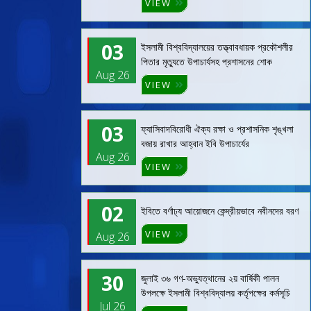
VIEW
03
ইসলামী বিশ্ববিদ্যালয়ের তত্ত্বাবধায়ক প্রকৌশলীর
পিতার মৃত্যুতে উপাচার্যসহ প্রশাসনের শোক
Aug 26
VIEW
03
ফ্যাসিবাদবিরোধী ঐক্য রক্ষা ও প্রশাসনিক শৃঙ্খলা
বজায় রাখার আহ্বান ইবি উপাচার্যের
Aug 26
VIEW
02
ইবিতে বর্ণাঢ্য আয়োজনে কেন্দ্রীয়ভাবে নবীনদের বরণ
VIEW
Aug 26
30
জুলাই ৩৬ গণ-অভ্যুত্থানের ২য় বার্ষিকী পালন
উপলক্ষে ইসলামী বিশ্ববিদ্যালয় কর্তৃপক্ষের কর্মসূচি
Jul 26