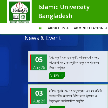
Islamic University
Bangladesh
ABOUT US
ADMINISTRATION
News & Event
05
ইবির জুলাই ৩৬ হলে জুলাই গণঅভ্যুত্থান স্মরণে
আলোচনা সভা, সাংস্কৃতিক অনুষ্ঠান ও পুরস্কার
Aug 26
বিতরণ অনুষ্ঠিত
VIEW
03
ইবিতে 'জুলাই ৩৬ গণ-অভ্যুত্থান'-এর ২য় বার্ষিকী
পালনে শহীদ আনাসের চিঠির ফলক উন্মোচন ও
Aug 26
চিত্রাঙ্কন প্রতিযোগিতা অনুষ্ঠিত