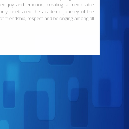
red joy and emotion, creating a memorable
nly celebrated the academic journey of the
f friendship, respect and belonging among all