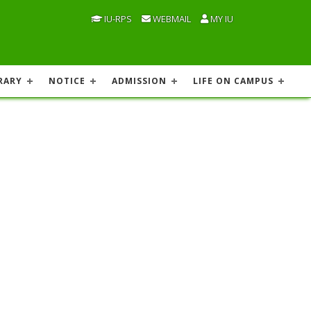
IU-RPS
WEBMAIL
MY IU
RARY
NOTICE
ADMISSION
LIFE ON CAMPUS
০২২-২০২৩/ ইসলামী বিশ্ববিদ্যালয়ে
দ্ধাচার কৌশল কর্মপরিকল্পনা ২০২২-২০২৩ এর অংশ হিসেবে
ের অংশগ্রহণে আজ (৭ ডিসেম্বর) এ প্রোগ্রাম অনুষ্ঠিত হয়।