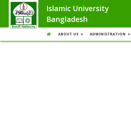
Islamic University
Bangladesh
ABOUT US
ADMINISTRATION
News & Event
14
আল-হাদীস এন্ড ইসলামিক স্টাডিজ বিভাগে
অভিযোগ প্রতিকার ও ব্যবস্থাপনা বিষয়ক
Feb 23
অবহিতকরণ সভা অনুষ্ঠিত
VIEW
05
ইবিতে তথ্য অধিকার আইন বিষয়ক প্রশিক্ষণ
কর্মশালা
Feb 23
VIEW