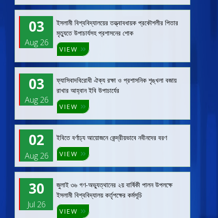
03
ইসলামী বিশ্ববিদ্যালয়ের তত্ত্বাবধায়ক প্রকৌশলীর পিতার
মৃত্যুতে উপাচার্যসহ প্রশাসনের শোক
Aug 26
VIEW
03
ফ্যাসিবাদবিরোধী ঐক্য রক্ষা ও প্রশাসনিক শৃঙ্খলা বজায়
রাখার আহ্বান ইবি উপাচার্যের
Aug 26
VIEW
02
ইবিতে বর্ণাঢ্য আয়োজনে কেন্দ্রীয়ভাবে নবীনদের বরণ
VIEW
Aug 26
30
জুলাই ৩৬ গণ-অভ্যুত্থানের ২য় বার্ষিকী পালন উপলক্ষে
ইসলামী বিশ্ববিদ্যালয় কর্তৃপক্ষের কর্মসূচি
Jul 26
VIEW