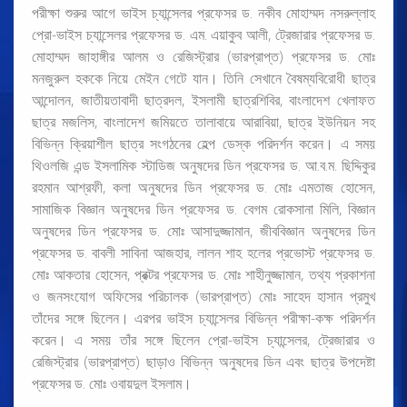
পরীক্ষা শুরুর আগে ভাইস চ্যান্সেলর প্রফেসর ড. নকীব মোহাম্মদ নসরুল্লাহ
প্রো-ভাইস চ্যান্সেলর প্রফেসর ড. এম. এয়াকুব আলী, ট্রেজারার প্রফেসর ড.
মোহাম্মদ জাহাঙ্গীর আলম ও রেজিস্ট্রার (ভারপ্রাপ্ত) প্রফেসর ড. মোঃ
মনজুরুল হককে নিয়ে মেইন গেটে যান। তিনি সেখানে বৈষম্যবিরোধী ছাত্র
আন্দোলন, জাতীয়তাবাদী ছাত্রদল, ইসলামী ছাত্রশিবির, বাংলাদেশ খেলাফত
ছাত্র মজলিস, বাংলাদেশ জমিয়তে তালাবায়ে আরাবিয়া, ছাত্র ইউনিয়ন সহ
বিভিন্ন ক্রিয়াশীল ছাত্র সংগঠনের হেল্প ডেস্ক পরিদর্শন করেন। এ সময়
থিওলজি এন্ড ইসলামিক স্টাডিজ অনুষদের ডিন প্রফেসর ড. আ.ব.ম. ছিদ্দিকুর
রহমান আশ্রফী, কলা অনুষদের ডিন প্রফেসর ড. মোঃ এমতাজ হোসেন,
সামাজিক বিজ্ঞান অনুষদের ডিন প্রফেসর ড. বেগম রোকসানা মিলি, বিজ্ঞান
অনুষদের ডিন প্রফেসর ড. মোঃ আসাদুজ্জামান, জীববিজ্ঞান অনুষদের ডিন
প্রফেসর ড. বাবলী সাবিনা আজহার, লালন শাহ হলের প্রভোস্ট প্রফেসর ড.
মোঃ আকতার হোসেন, প্রক্টর প্রফেসর ড. মোঃ শাহীনুজ্জামান, তথ্য প্রকাশনা
ও জনসংযোগ অফিসের পরিচালক (ভারপ্রাপ্ত) মোঃ সাহেদ হাসান প্রমুখ
তাঁদের সঙ্গে ছিলেন। এরপর ভাইস চ্যান্সেলর বিভিন্ন পরীক্ষা-কক্ষ পরিদর্শন
করেন। এ সময় তাঁর সঙ্গে ছিলেন প্রো-ভাইস চ্যান্সেলর, ট্রেজারার ও
রেজিস্ট্রার (ভারপ্রাপ্ত) ছাড়াও বিভিন্ন অনুষদের ডিন এবং ছাত্র উপদেষ্টা
প্রফেসর ড. মোঃ ওবায়দুল ইসলাম।