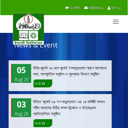
IU-RPS
WEBMAIL
MY IU
News & Event
05
ইবির জুলাই ৩৬ হলে জুলাই গণঅভ্যুত্থান স্মরণে আলোচনা
সভা, সাংস্কৃতিক অনুষ্ঠান ও পুরস্কার বিতরণ অনুষ্ঠিত
Aug 26
VIEW
03
ইবিতে 'জুলাই ৩৬ গণ-অভ্যুত্থান'-এর ২য় বার্ষিকী পালনে
শহীদ আনাসের চিঠির ফলক উন্মোচন ও চিত্রাঙ্কন
Aug 26
প্রতিযোগিতা অনুষ্ঠিত
VIEW